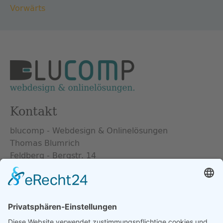
Vorwärts
Kontakt
blucomp - Webdesign & Onlinelösungen
Thomas Blumrich
Feldberg - Bergstr. 14
17258 Feldberger Seenlandschaft
info@blucomp.de
Tel.
+49 (0) 39831 - 528 301