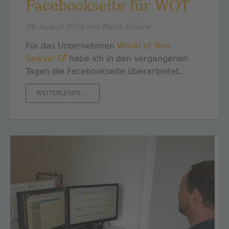
Facebookseite für WOT
09. August 2016
von Maria Schöne
Für das Unternehmen
World of Tom
Sawyer
habe ich in den vergangenen
Tagen die Facebookseite überarbeitet...
FACEBOOKSEITE
WEITERLESEN …
FÜR
WOT