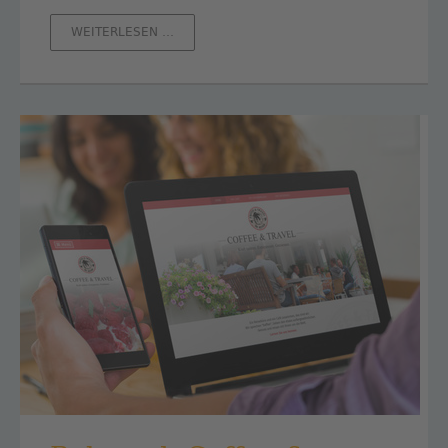
IHRE
WEITERLESEN …
HOMEPAGE
FÜR
MOBILGERÄTE
-
WARUM?