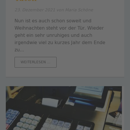
23. Dezember 2021
von Maria Schöne
Nun ist es auch schon soweit und
Weihnachten steht vor der Tür. Wieder
geht ein sehr unruhiges und auch
irgendwie viel zu kurzes Jahr dem Ende
zu.
..
GUTE
WEITERLESEN …
WÜNSCHE
-
GUTE
TATEN