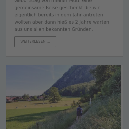
Geburtstag von meiner Mutti eine
gemeinsame Reise geschenkt die wir
eigentlich bereits in dem Jahr antreten
wollten aber dann hieß es 2 Jahre warten
aus uns allen bekannten Gründen.
MARIA
WEITERLESEN …
BEGIBT
SICH
AUF
HARRY
POTTERS
SPUREN