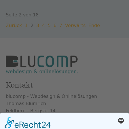
Seite 2 von 18
Zurück
1
2
3
4
5
6
7
Vorwärts
Ende
Kontakt
blucomp - Webdesign & Onlinelösungen
Thomas Blumrich
Feldberg - Bergstr. 14
17258 Feldberger Seenlandschaft
info@blucomp.de