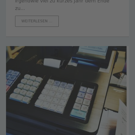
irgendwie viel zu kurzes Jahr dem Ende
zu.
..
GUTE
WEITERLESEN …
WÜNSCHE
-
GUTE
TATEN