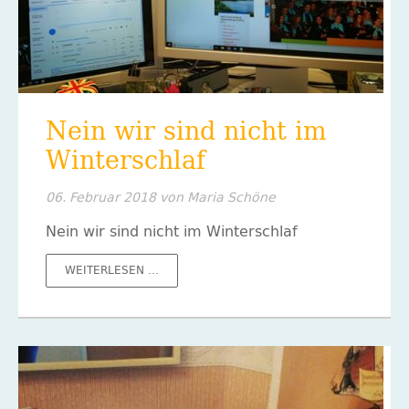
Nein wir sind nicht im
Winterschlaf
06. Februar 2018
von Maria Schöne
Nein wir sind nicht im Winterschlaf
NEIN
WEITERLESEN …
WIR
SIND
NICHT
IM
WINTERSCHLAF