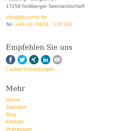
17258 Feldberger Seenlandschaft
info@blucomp.de
Tel.
+49 (0) 39831 - 528 301
Empfehlen Sie uns
Facebook
Twitter
Xing
LinkedIn
E-mail
Cookie-Einstellungen
Mehr
Navigation
Home
überspringen
Standort
Blog
Kontakt
Impressum