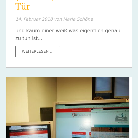
Tür
14. Februar 2018
von Maria Schöne
und kaum einer weiß was eigentlich genau
zu tun ist...
DIE
WEITERLESEN …
NEUE
DATENSCHUTZVERORDNUNG
(DSGVO)
STEHT
VOR
DER
TÜR