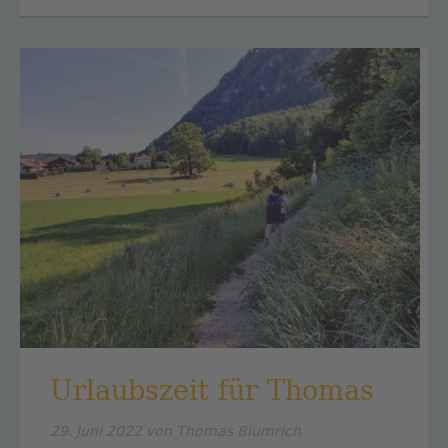
SICH
AUF
HARRY
POTTERS
SPUREN
Urlaubszeit für Thomas
29. Juni 2022
von Thomas Blumrich