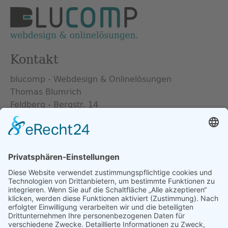
Kontakt
blucomp - Webdesign & Onlinelösungen
Thomas Blumrich
Feldberg - Bergstr. 14
17258 Feldberger Seenlandschaft
info@blucomp.de
Tel.
+49 (0) 39831 - 528 301
Empfehlen Sie uns
Facebook
Twitter
Xing
LinkedIn
E-mail
Cookie-Einstellungen